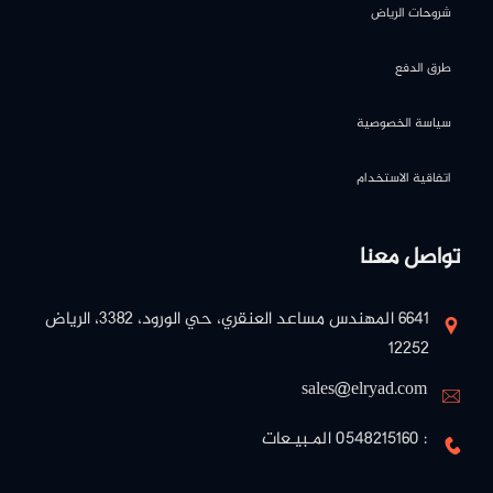
شروحات الرياض
طرق الدفع
سياسة الخصوصية
اتفاقية الاستخدام
تواصل معنا
٦٦٤١ المهندس مساعد العنقري، حي الورود، ٣٣٨٢، الرياض
١٢٢٥٢
sales@elryad.com
: 0548215160 المـبيـعات