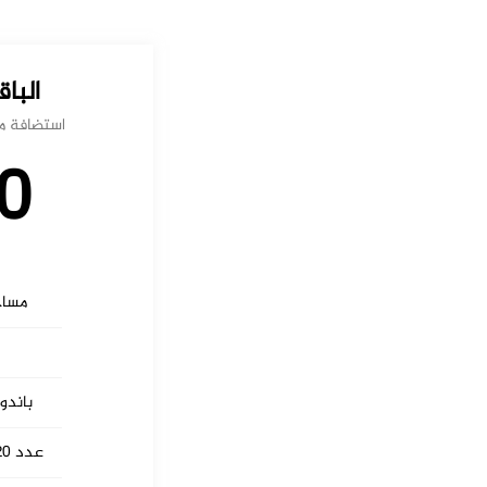
البا
استضافة م
0
مساحة 
باندويدث 00
عدد 20 عنوان بريد الكتروني