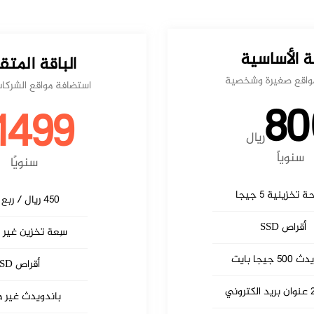
قة الأساسية
الباقة المت
واقع صغيرة وشخصية
استضافة مواقع الشركات
80
1499
ريال
سنوياً
سنويًا
تخزينية 5 جيجا
450 ريال / ربع سنوي
أقراص SSD
سِعة تخزين غير 
5 جيجا بايت
أقراص SSD
باندويدث غير 