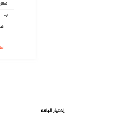
نطاق 
لوحة تحكم l
شها
اط
إختيار الباقة