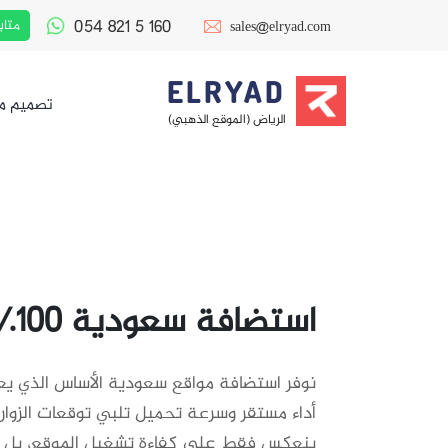
054 821 5 160
متاب
sales@elryad.com
ELRYAD
تصميم م
الرياض (الموقع الذهبي)
استضافة سعودية ١٠٠٪ saudi hosting
نوفر استضافة مواقع سعودية الأساس الذي يعت
أداء مستقر وسرعة تحميل تلبي توقعات الزوار 
ينعكس فقط على كفاءة تشغيل الموقع، بل ي