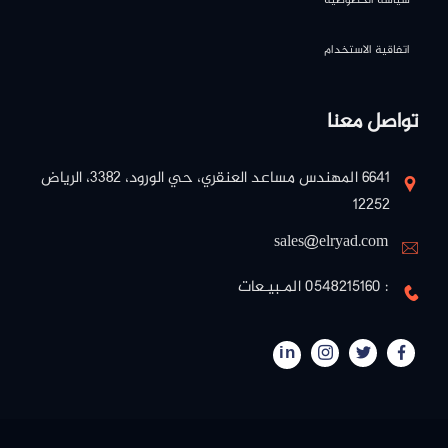
اتفاقية الاستخدام
تواصل معنا
٦٦٤١ المهندس مساعد العنقري، حي الورود، ٣٣٨٢، الرياض
١٢٢٥٢
sales@elryad.com
: 0548215160 المـبيـعات
in