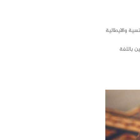
سية والايطالية
ين باللغة