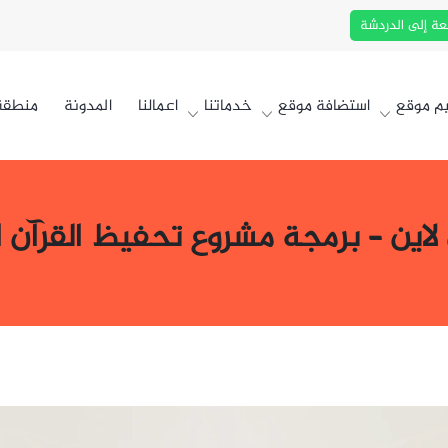
عة إلى الدردشة
م موقع
استضافة موقع
خدماتنا
اعمالنا
المدونة
منطقة 
 لاين – برمجة مشروع تحفيظ القرآن ال