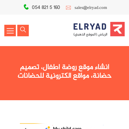
054 821 5 160
sales@elryad.com
ELRYAD
الرياض (الموقع الذهبي)
انشاء موقع روضة اطفال، تصميم
حضانة، مواقع الكترونية للحضانات