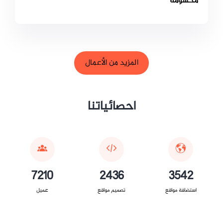
محسومة
المزيد من الأعمال
احصائياتنا
7210
2436
3542
استضافة مواقع
تصميم مواقع
عميل