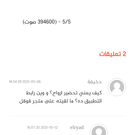
5/5 - (394600 صوت)
2
تعليقات
حذيفة
2021-05-06 18:54:59
كيف يعني تحضير ارواح؟ و وين رابط
التطبيق ده؟ ما لقيته على متجر قوقل
elryad
2021-10-12 16:07:20