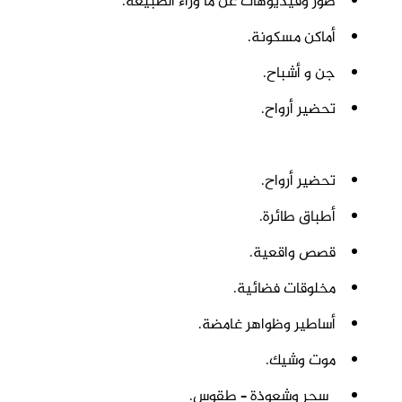
صور وفيديوهات عن ما وراء الطبيعة.
أماكن مسكونة.
جن و أشباح.
تحضير أرواح.
تحضير أرواح.
أطباق طائرة.
قصص واقعية.
مخلوقات فضائية.
أساطير وظواهر غامضة.
موت وشيك.
سحر وشعوذة – طقوس.