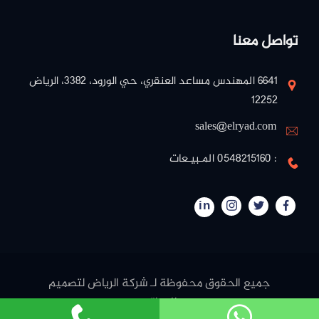
تواصل معنا
٦٦٤١ المهندس مساعد العنقري، حي الورود، ٣٣٨٢، الرياض
١٢٢٥٢
sales@elryad.com
: 0548215160 المـبيـعات
in
جميع الحقوق محفوظة لـ شركة الرياض لتصميم
المواقع