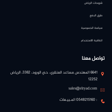
شروحات الرياض
طرق الدفع
سياسة الخصوصية
اتفاقية الاستخدام
تواصل معنا
٦٦٤١ المهندس مساعد العنقري، حي الورود، ٣٣٨٢، الرياض
١٢٢٥٢
sales@elryad.com
: 0548215160 المـبيـعات