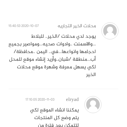
محلات الخير التجاريه
2020-10-07 15:40:53
يوجد لدي محلات /الخير.. للبلاط
...والاسمنت ..وادوات صحيه...ومواصير بجميع
احجامها وانواعها...في.. اليمن ..محافظة/
أب...منطقة /شبان..وأريد إنشاء موقع للمحل
لكي يسهل معرفة وشهرة موقع محلات
الخير
elryad
2020-11-03 17:10:05
يمكننا انشاء الموقع لكي
يتم وضع كل المنتجات
لتتمكن بعد فترة من