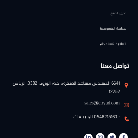
طرق الدفع
سياسة الخصوصية
اتفاقية الاستخدام
تواصل معنا
٦٦٤١ المهندس مساعد العنقري، حي الورود، ٣٣٨٢، الرياض
١٢٢٥٢
sales@elryad.com
: 0548215160 المـبيـعات
in