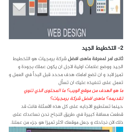
2- التخطيط الجيد
ثانى امر لمعرفة ماهى افضل
شركة برمجيات هو التخطيط
الجيد ووضع علامات اولية لاجل ان يكون عملك بجودة و
تميز لابد و ان تضع امامك هدف محدد قبل البدأ في العمل و
تعمل على تنفيذه عليك ان تسأل
ما هو الهدف من موقع الويب؟ ما المحتوى الذي تنوي
تقديمه؟ ماهى افضل شركة برمجيات؟
حينما تستطيع الاجابه على كل هذه الاسئلة فانت قد
قطعت مسافة كبيرة في طريق النجاح نحن نساعدك على
ذلك لان نجاحك و جعل موقعك اكثر تميزا هو جزء من عملنا.