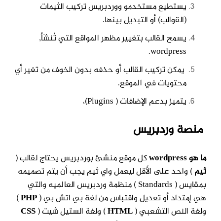
يستطيع مستخدمو ووردبريس تركيب الثيمات
(القوالب) أو التبديل بينها.
يسمح القالب بتغيير مظهر المواقع التي تُنشَأ
,
wordpress.
يمكن تركيب القالب أو حذفه بدون الخوف من تغير أي
محتويات في الموقع.
يتميز بدعم الإضافات ( Plugins)،
م
ا هو ووردبريس
منصة وردبريس
ما هو wordpress
كل موقع منشئ بوردبريس يحتاج لقالب (
ثيم
) واحد على الأقل
ليعمل واي ثيم يجب أن يتم تصميمه
بمقايس ( Standards ) منظمة وردبريس العالميه
والتي
هي إمتداد أو تعديل واقتباس من لغة بي اتش بي (
PHP
)
ولغة النص التشعبي
(
HTML
) ولغة الستيل شيت (
CSS