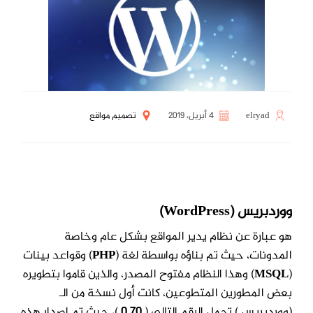
elryad
4 أبريل، 2019
تصميم مواقع
ووردبريس
(WordPress)
هو عبارة عن نظام يدير المواقع بشكل عام وخاصة
المدونات، حيث تم بناؤه بواسطة لغة (
PHP
)
وقواعد بينات
(
MSQL
) وهذا النظام مفتوح المصدر، والذين قاموا بتطويره
بعض المطورين المتطوعين،
كانت أول نسخة من الـ
(ووردبريس ) تحمل الرقم التالي (
0.70
)، حيث تم إصدار هذه