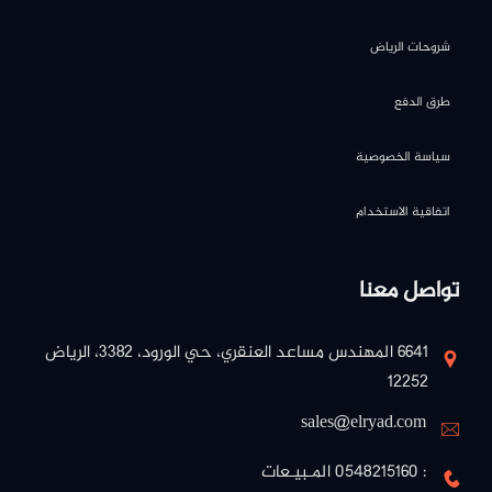
شروحات الرياض
طرق الدفع
سياسة الخصوصية
اتفاقية الاستخدام
تواصل معنا
٦٦٤١ المهندس مساعد العنقري، حي الورود، ٣٣٨٢، الرياض
١٢٢٥٢
sales@elryad.com
: 0548215160 المـبيـعات