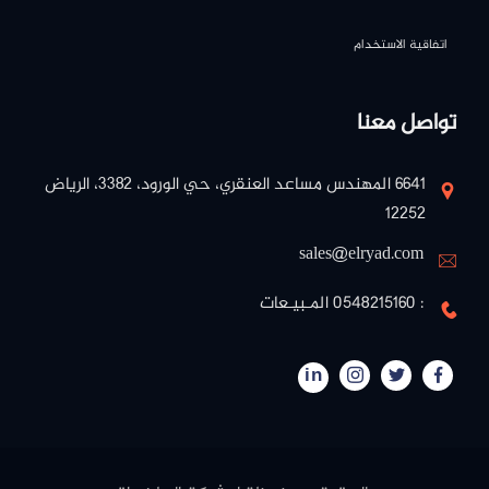
اتفاقية الاستخدام
تواصل معنا
٦٦٤١ المهندس مساعد العنقري، حي الورود، ٣٣٨٢، الرياض
١٢٢٥٢
sales@elryad.com
: 0548215160 المـبيـعات
in