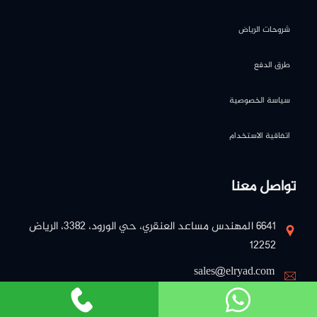
شروحات الرياض
طرق الدفع
سياسة الخصوصية
اتفاقية الاستخدام
تواصل معنا
٦٦٤١ المهندس مساعد العنقري، حي الورود، ٣٣٨٢، الرياض
١٢٢٥٢
sales@elryad.com
: 0548215160 المـبيـعات