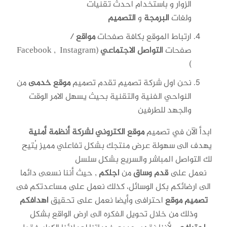
الزوار و باستخدام احدث تقنيات
ولغات
البرمجة
و
التصميم
ارتباط الموقع بكافة صفحات
مواقع
/
صفحات
التواصل الاجتماعي
(Facebook , Instagram
)
نحن اول شركة تصميم تقدم تصميم
موقع خدمى
من
النواحي الفنية والتقنية بحيث يسهل الامر الوقت
والجهد للطرفين
ابدأ الآن في تصميم
موقع الكتروني لشركة أنظمة أمنية
يهدف الى سهولة عرض منتجك بشكل تفاعلي مميز يُتيح
لك التواصل المباشر والسريع بشكل سلسل
نعمل على
قدم وساق
من
اجلكم
, حيث أننا نسعى دائما
الى ارضائكم بكل الوسائل، كذلك نعمل على مساعدتكم فى
تصميم
موقع
احترافى وأيضا نعمل على تحقيق
اهدافكم
وذلك من خلال تحويل الفكره الى ارض الواقع بشكل