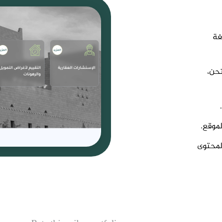
غة
نحن،
موقع.
المحتوى