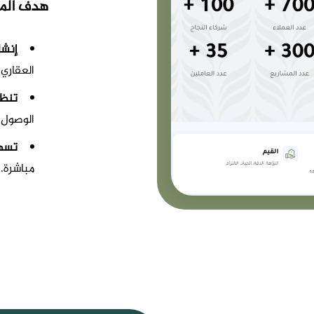
هدف الم
إنشا
العقاري.
تنظي
الوصول.
تسهي
مباشرة.