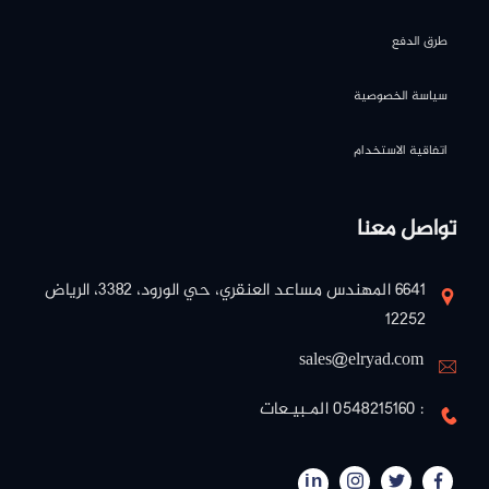
طرق الدفع
سياسة الخصوصية
اتفاقية الاستخدام
تواصل معنا
٦٦٤١ المهندس مساعد العنقري، حي الورود، ٣٣٨٢، الرياض
١٢٢٥٢
sales@elryad.com
: 0548215160 المـبيـعات
in