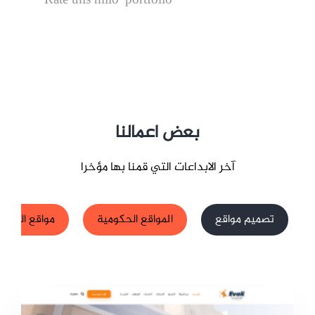
Rate this milo-portfolio
بعض اعمالنا
آخر الابداعات التي قمنا بها مؤخرا
تصميم مواقع
المواقع الحكومية
مواقع الشركا