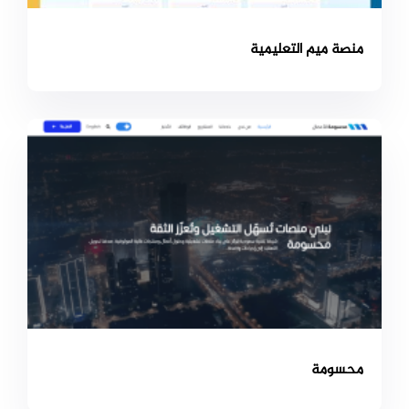
منصة ميم التعليمية
محسومة