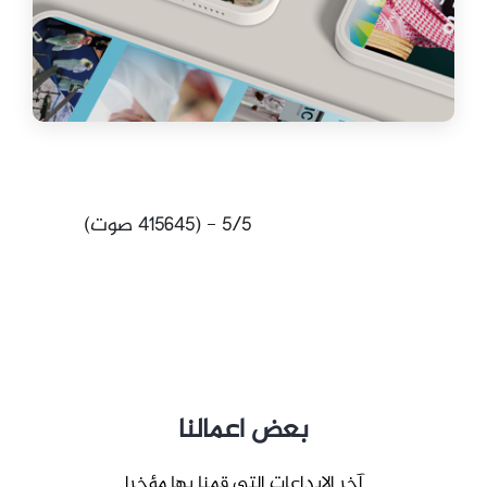
5/5 - (415645 صوت)
بعض اعمالنا
آخر الابداعات التي قمنا بها مؤخرا