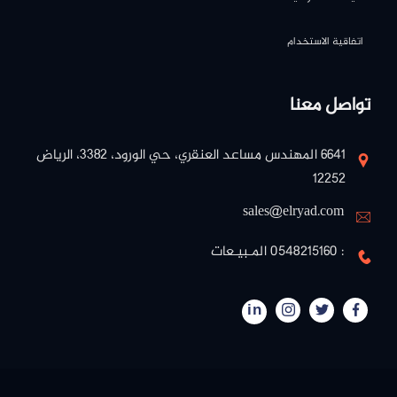
اتفاقية الاستخدام
تواصل معنا
٦٦٤١ المهندس مساعد العنقري، حي الورود، ٣٣٨٢، الرياض
١٢٢٥٢
sales@elryad.com
: 0548215160 المـبيـعات
in